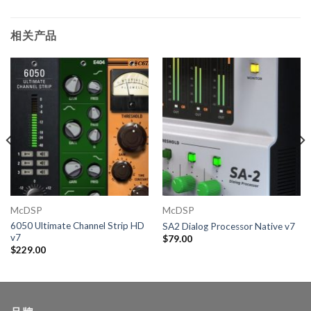
相关产品
McDSP
McDSP
6050 Ultimate Channel Strip HD
SA2 Dialog Processor Native v7
v7
$
79.00
$
229.00