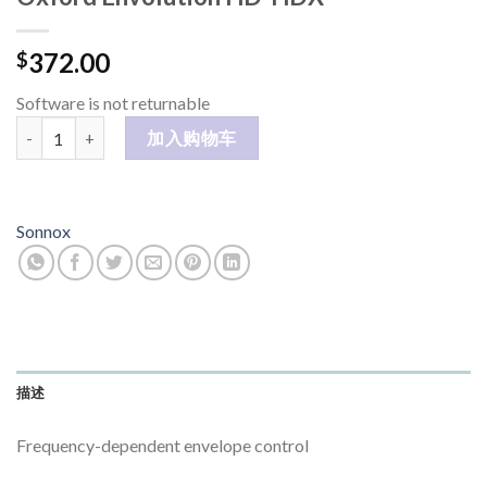
372.00
$
Software is not returnable
Oxford Envolution HD-HDX 数量
加入购物车
Sonnox
描述
Frequency-dependent envelope control