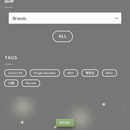
品牌
ALL
TAGS
Action FX
Plugin Bundles
MEC
管弦乐
BBO
订阅
Reverb
DEALS