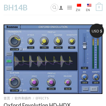
Skip
BH14B
0
to
ZH
EN
content
USD $
首页
/
软件和插件
/
EFFECTS
Oxford Envolution HD-HDX